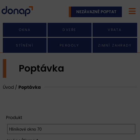
NEZÁVAZNĚ POPTAT
OKNA
DVEŘE
VRATA
STÍNĚNÍ
PERGOLY
ZIMNÍ ZAHRADY
Poptávka
Úvod
/
Poptávka
Produkt