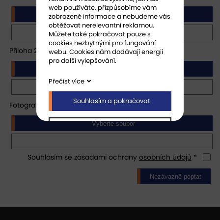
web používáte, přizpůsobíme vám
Vyberte soubor
zobrazené informace a nebudeme vás
obtěžovat nerelevantní reklamou.
Můžete také pokračovat pouze s
cookies nezbytnými pro fungování
Příloha 2
webu. Cookies nám dodávají energii
pro další vylepšování.
Vyberte soubor
Přečíst více
Souhlasím a pokračovat
Fotografie
Vyberte soubor
Přizpůsobit nastavení
Souhlasím se zásadami ochrany
osobních údajů
*
Nezávazně poptat