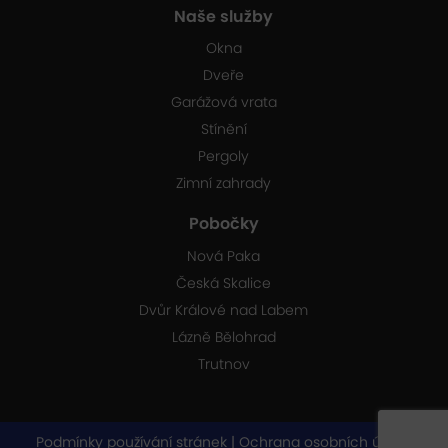
Naše služby
Okna
Dveře
Garážová vrata
Stínění
Pergoly
Zimní zahrady
Pobočky
Nová Paka
Česká Skalice
Dvůr Králové nad Labem
Lázně Bělohrad
Trutnov
Podmínky používání stránek
|
Ochrana osobních údajů