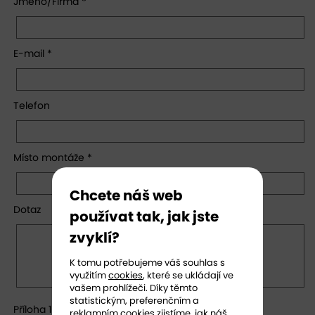
Jméno/Firma *
E-mail *
Telefon
Místo montáže *
Chcete náš web
Dotaz
používat tak, jak jste
zvyklí?
K tomu potřebujeme váš souhlas s
využitím
cookies
, které se ukládají ve
vašem prohlížeči. Díky těmto
statistickým, preferenčním a
Příloha 1
reklamním cookies zjistíme, jak náš